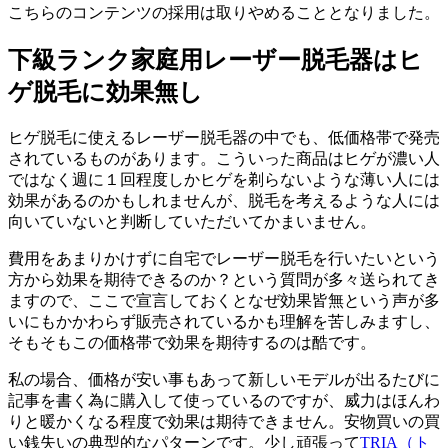
こちらのコンテンツの採用は取りやめることとなりました。
下級ランク家庭用レーザー脱毛器はヒ
ゲ脱毛に効果無し
ヒゲ脱毛に使えるレーザー脱毛器の中でも、低価格帯で発売
されているものがあります。こういった商品はヒゲが濃い人
ではなく週に１回程度しかヒゲを剃らないような薄い人には
効果があるのかもしれませんが、脱毛を考えるような人には
向いていないと判断していただいてかまいません。
費用をあまりかけずに自宅でレーザー脱毛を行いたいという
方から効果を期待できるのか？という質問が多々送られてき
ますので、ここで宣言しておくと
なぜ効果皆無という声が多
いにもかかわらず販売されているかも理解を苦しみますし、
そもそもこの価格帯で効果を期待するのは酷です。
私の場合、価格が安い事もあって新しいモデルが出るたびに
記事を書く為に購入して使っているのですが、威力はほんわ
りと暖かくなる程度で効果は期待できません。安物買いの買
い銭失いの典型的なパターンです。少し頑張って
TRIA（ト